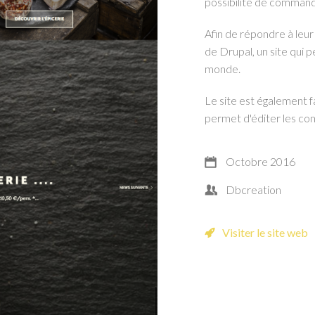
possibilité de commande
Afin de répondre à leur 
de Drupal, un site qui 
monde.
Le site est également f
permet d'éditer les co
Octobre 2016
Dbcreation
Visiter le site web