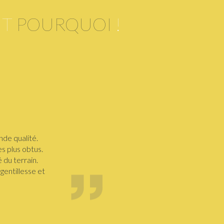
NT
POURQUOI
!
nde qualité.
s plus obtus.
 du terrain.
gentillesse et