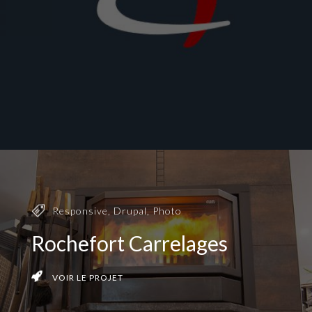
Responsive
,
Drupal
,
Photo
Rochefort Carrelages
VOIR LE PROJET