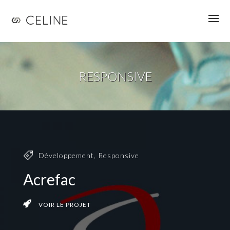
Jump to navigation
RESPONSIVE
Développement
,
Responsive
Acrefac
VOIR LE PROJET